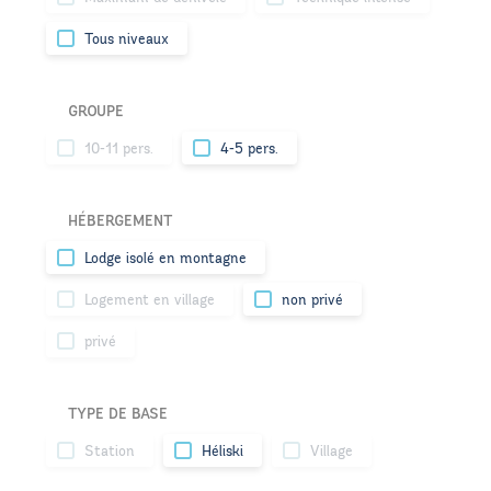
Tous niveaux
GROUPE
10-11 pers.
4-5 pers.
HÉBERGEMENT
Lodge isolé en montagne
Logement en village
non privé
privé
TYPE DE BASE
Station
Héliski
Village