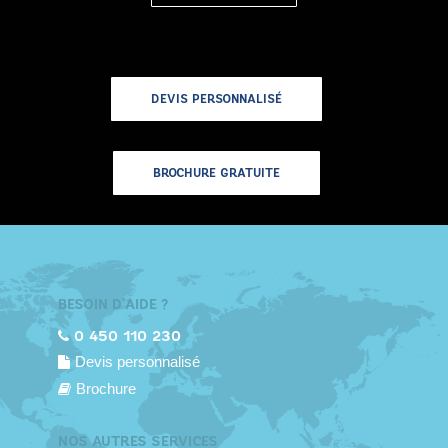
DEVIS PERSONNALISÉ
BROCHURE GRATUITE
BESOIN D'AIDE ?
0 450 110 230
Devis personnalisé
Brochure
NOS AUTRES SERVICES