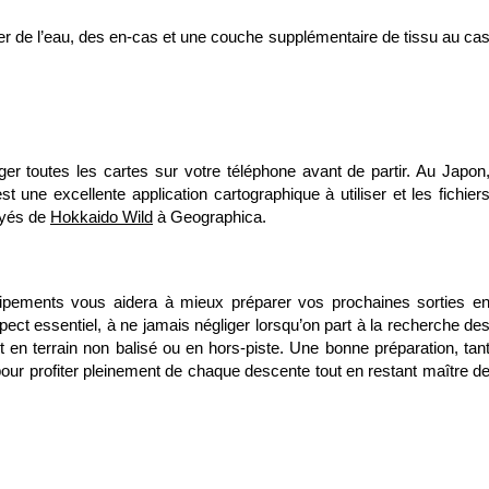
ter de l’eau, des en-cas et une couche supplémentaire de tissu au ca
 toutes les cartes sur votre téléphone avant de partir. Au Japon
une excellente application cartographique à utiliser et les fichier
oyés de
Hokkaido Wild
à Geographica.
uipements vous aidera à mieux préparer vos prochaines sorties e
ect essentiel, à ne jamais négliger lorsqu’on part à la recherche de
ut en terrain non balisé ou en hors-piste. Une bonne préparation, tan
 pour profiter pleinement de chaque descente tout en restant maître d