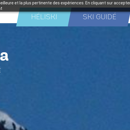
meilleure et la plus pertinente des expériences. En cliquant sur accept
nt
HÉLISKI
SKI GUIDÉ
da
É