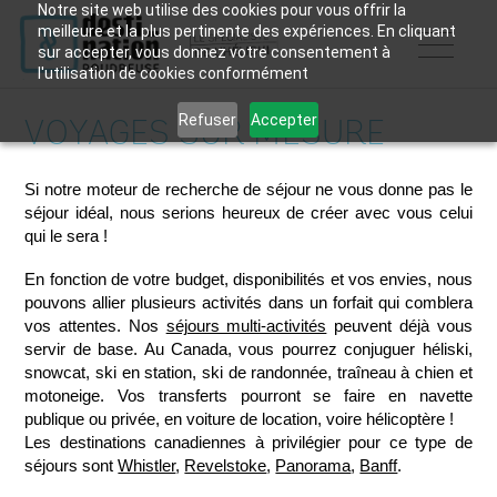
Notre site web utilise des cookies pour vous offrir la
meilleure et la plus pertinente des expériences. En cliquant
sur accepter, vous donnez votre consentement à
l'utilisation de cookies conformément
Refuser
Accepter
VOYAGES SUR MESURE
Si notre moteur de recherche de séjour ne vous donne pas le
séjour idéal, nous serions heureux de créer avec vous celui
qui le sera !
En fonction de votre budget, disponibilités et vos envies, nous
pouvons allier plusieurs activités dans un forfait qui comblera
vos attentes. Nos
séjours multi-activités
peuvent déjà vous
servir de base. Au Canada, vous pourrez conjuguer héliski,
snowcat, ski en station, ski de randonnée, traîneau à chien et
motoneige. Vos transferts pourront se faire en navette
publique ou privée, en voiture de location, voire hélicoptère !
Les destinations canadiennes à privilégier pour ce type de
séjours sont
Whistler
,
Revelstoke
,
Panorama
,
Banff
.