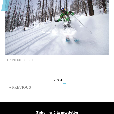
TECHNIQUE DE SKI
1
2
3
4
5
◂ PREVIOUS
S'abonner à la newsletter